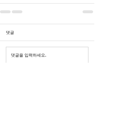
댓글
댓글을 입력하세요.
참된 배움, 깊은 사귐이
있는
에버그린
에버그린장로교회 I 담임: 한윤천 목사
196 Highland Ave., Wheeling, IL, 60089
교회:
847-537-4449
I 담임목사:
630-988-4511
Email:
evergreenpchurch@gmail.com