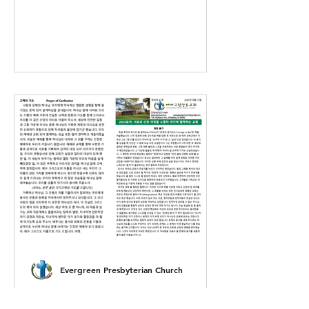
Evergreen Presbyterian Church
2025년10월12일 주보