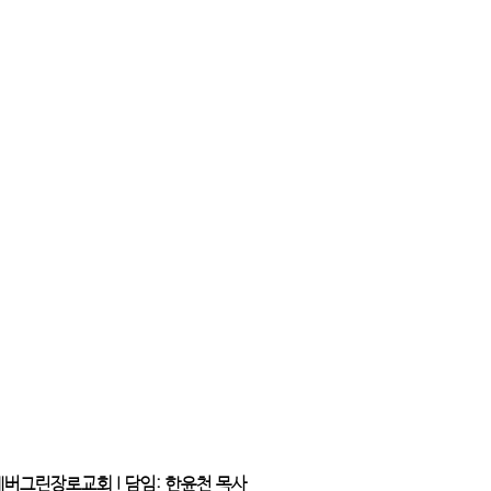
에버그린장로교회 I 담임: 한윤천 목사